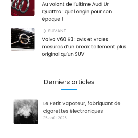
Au volant de l’ultime Audi Ur
Quattro : quel engin pour son
époque !
SUIVANT
arrow_forward
Volvo V60 B3 : avis et vraies
mesures d’un break tellement plus
original qu’un SUV
Derniers articles
Le Petit Vapoteur, fabriquant de
cigarettes électroniques
25 août 2025