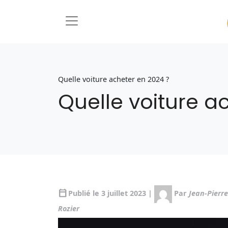
Quelle voiture acheter en 2024 ?
Quelle voiture a
calendar_today
Publié le 3 juillet 2023 |
Par
Jean-Pierre
Rozier